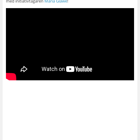
med initiativtagaren
Maria Glawe
!