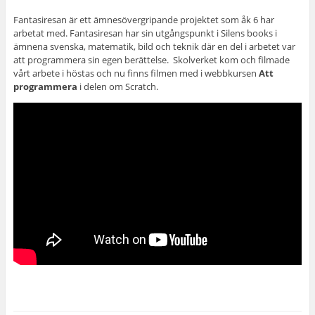
Fantasiresan är ett ämnesövergripande projektet som åk 6 har
arbetat med. Fantasiresan har sin utgångspunkt i Silens books i
ämnena svenska, matematik, bild och teknik där en del i arbetet var
att programmera sin egen berättelse.
Skolverket kom och filmade
vårt arbete i höstas och nu finns filmen med i webbkursen
Att
programmera
i delen om Scratch.