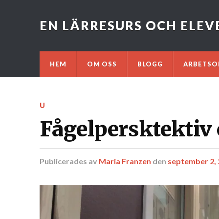
EN LÄRRESURS OCH ELE
HEM
OM OSS
BLOGG
ARBETSO
U
Fågelpersktektiv
Publicerades
av
Maria Franzen
den
september 2,