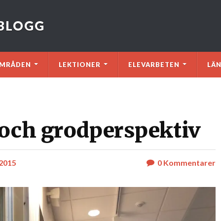
VBLOGG
MRÅDEN
LEKTIONER
ELEVARBETEN
LÄ
 och grodperspektiv
 2015
0
Kommentarer