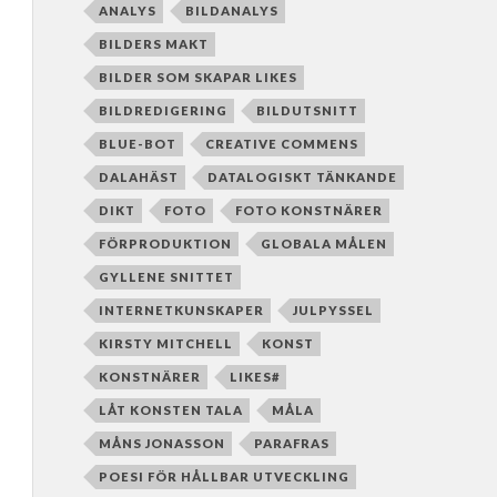
ANALYS
BILDANALYS
BILDERS MAKT
BILDER SOM SKAPAR LIKES
BILDREDIGERING
BILDUTSNITT
BLUE-BOT
CREATIVE COMMENS
DALAHÄST
DATALOGISKT TÄNKANDE
DIKT
FOTO
FOTO KONSTNÄRER
FÖRPRODUKTION
GLOBALA MÅLEN
GYLLENE SNITTET
INTERNETKUNSKAPER
JULPYSSEL
KIRSTY MITCHELL
KONST
KONSTNÄRER
LIKES#
LÅT KONSTEN TALA
MÅLA
MÅNS JONASSON
PARAFRAS
POESI FÖR HÅLLBAR UTVECKLING