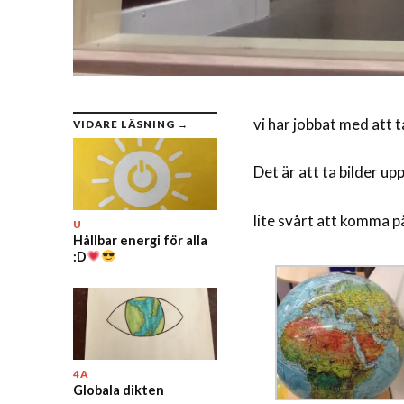
vi har jobbat med att 
VIDARE LÄSNING →
Det är att ta bilder upp
lite svårt att komma p
U
Hållbar energi för alla
:D
4A
Globala dikten