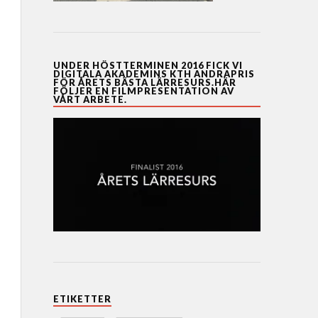
UNDER HÖSTTERMINEN 2016 FICK VI
DIGITALA AKADEMINS KTH ANDRAPRIS
FÖR ÅRETS BÄSTA LÄRRESURS.HÄR
FÖLJER EN FILMPRESENTATION AV
VÅRT ARBETE.
ETIKETTER