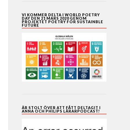
VI KOMMER DELTA I WORLD POETRY
DAY DEN 21 MARS 2020 GENOM
PROJEKTET POETRY FOR SUSTAINBLE
FUTURE
ÄR STOLT ÖVER ATT FÅTT DELTAGIT I
ANNA OCH PHILIPS LÄRARPODCAST!