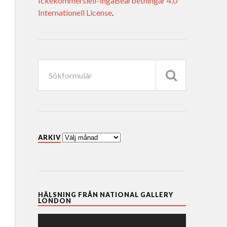
Ickekommersiell-IngaBearbetningar 4.0
Internationell License
.
ARKIV
HÄLSNING FRÅN NATIONAL GALLERY
LONDON
Videospelare