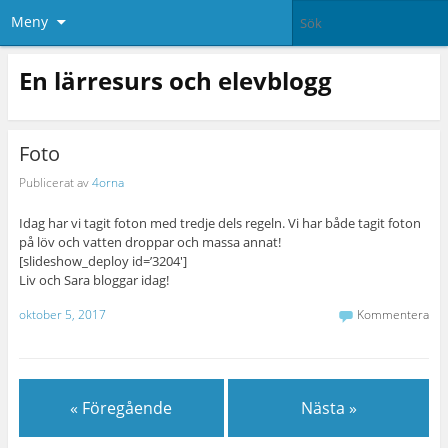
Meny
En lärresurs och elevblogg
Foto
Publicerat av
4orna
Idag har vi tagit foton med tredje dels regeln. Vi har både tagit foton
på löv och vatten droppar och massa annat!
[slideshow_deploy id=’3204′]
Liv och Sara bloggar idag!
oktober 5, 2017
Kommentera
« Föregående
Nästa »