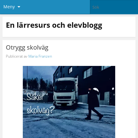
Meny
En lärresurs och elevblogg
Otrygg skolväg
Publicerat av
Maria Franzen