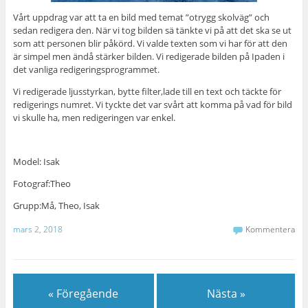
Vårt uppdrag var att ta en bild med temat ”otrygg skolväg” och
sedan redigera den. När vi tog bilden sä tänkte vi på att det ska se ut
som att personen blir påkörd. Vi valde texten som vi har för att den
är simpel men ändå stärker bilden. Vi redigerade bilden på Ipaden i
det vanliga redigeringsprogrammet.
Vi redigerade ljusstyrkan, bytte filter,lade till en text och täckte för
redigerings numret. Vi tyckte det var svårt att komma på vad för bild
vi skulle ha, men redigeringen var enkel.
Model: Isak
Fotograf:Theo
Grupp:Må, Theo, Isak
mars 2, 2018
Kommentera
« Föregående
Nästa »