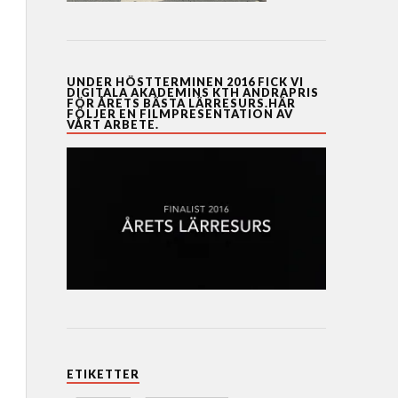
UNDER HÖSTTERMINEN 2016 FICK VI
DIGITALA AKADEMINS KTH ANDRAPRIS
FÖR ÅRETS BÄSTA LÄRRESURS.HÄR
FÖLJER EN FILMPRESENTATION AV
VÅRT ARBETE.
ETIKETTER