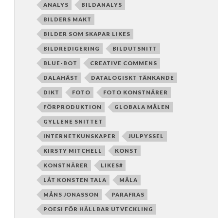
ANALYS
BILDANALYS
BILDERS MAKT
BILDER SOM SKAPAR LIKES
BILDREDIGERING
BILDUTSNITT
BLUE-BOT
CREATIVE COMMENS
DALAHÄST
DATALOGISKT TÄNKANDE
DIKT
FOTO
FOTO KONSTNÄRER
FÖRPRODUKTION
GLOBALA MÅLEN
GYLLENE SNITTET
INTERNETKUNSKAPER
JULPYSSEL
KIRSTY MITCHELL
KONST
KONSTNÄRER
LIKES#
LÅT KONSTEN TALA
MÅLA
MÅNS JONASSON
PARAFRAS
POESI FÖR HÅLLBAR UTVECKLING