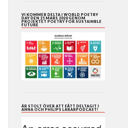
VI KOMMER DELTA I WORLD POETRY
DAY DEN 21 MARS 2020 GENOM
PROJEKTET POETRY FOR SUSTAINBLE
FUTURE
ÄR STOLT ÖVER ATT FÅTT DELTAGIT I
ANNA OCH PHILIPS LÄRARPODCAST!