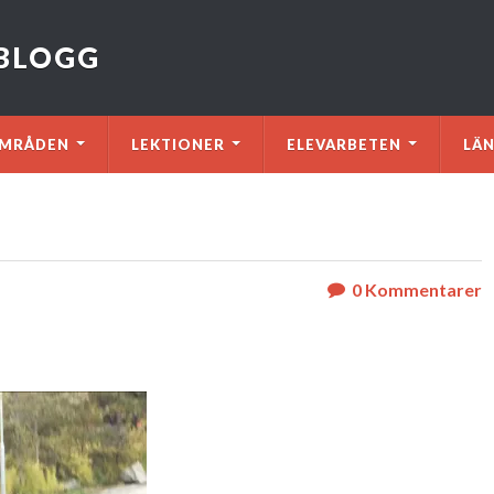
VBLOGG
MRÅDEN
LEKTIONER
ELEVARBETEN
LÄ
0
Kommentarer