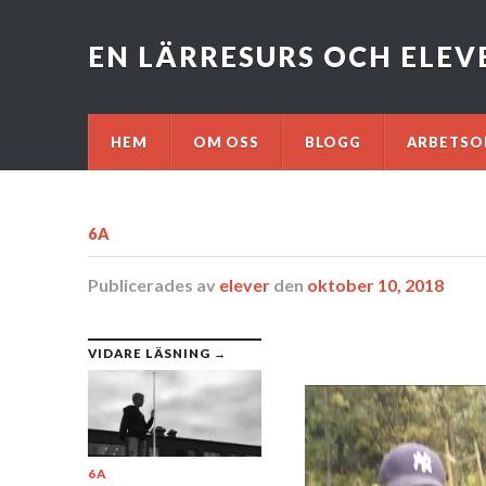
EN LÄRRESURS OCH ELE
HEM
OM OSS
BLOGG
ARBETSO
6A
Publicerades
av
elever
den
oktober 10, 2018
VIDARE LÄSNING →
6A