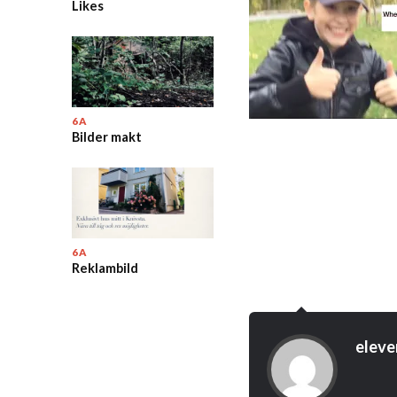
Likes
6A
Bilder makt
6A
Reklambild
eleve