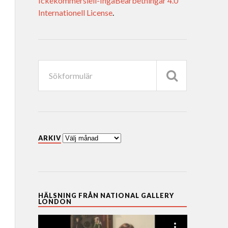
Ickekommersiell-IngaBearbetningar 4.0
Internationell License
.
ARKIV
HÄLSNING FRÅN NATIONAL GALLERY
LONDON
Videospelare