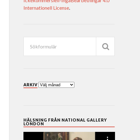
Ickekommersiell-IngaBearbetningar 4.0
Internationell License
.
ARKIV
HÄLSNING FRÅN NATIONAL GALLERY
LONDON
Videospelare