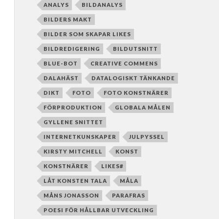
ANALYS
BILDANALYS
BILDERS MAKT
BILDER SOM SKAPAR LIKES
BILDREDIGERING
BILDUTSNITT
BLUE-BOT
CREATIVE COMMENS
DALAHÄST
DATALOGISKT TÄNKANDE
DIKT
FOTO
FOTO KONSTNÄRER
FÖRPRODUKTION
GLOBALA MÅLEN
GYLLENE SNITTET
INTERNETKUNSKAPER
JULPYSSEL
KIRSTY MITCHELL
KONST
KONSTNÄRER
LIKES#
LÅT KONSTEN TALA
MÅLA
MÅNS JONASSON
PARAFRAS
POESI FÖR HÅLLBAR UTVECKLING