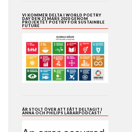
VI KOMMER DELTA I WORLD POETRY
DAY DEN 21 MARS 2020 GENOM
PROJEKTET POETRY FOR SUSTAINBLE
FUTURE
ÄR STOLT ÖVER ATT FÅTT DELTAGIT I
ANNA OCH PHILIPS LÄRARPODCAST!