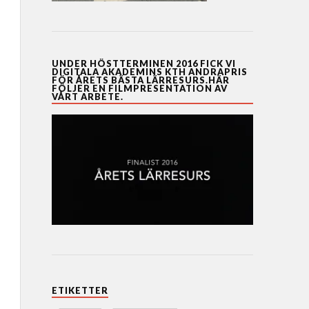
UNDER HÖSTTERMINEN 2016 FICK VI
DIGITALA AKADEMINS KTH ANDRAPRIS
FÖR ÅRETS BÄSTA LÄRRESURS.HÄR
FÖLJER EN FILMPRESENTATION AV
VÅRT ARBETE.
ETIKETTER