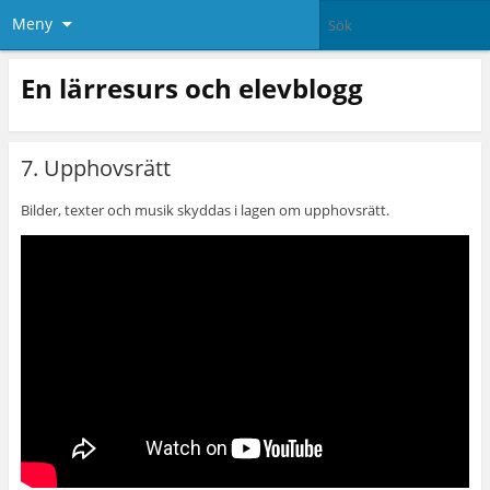
Meny
En lärresurs och elevblogg
7. Upphovsrätt
Bilder, texter och musik skyddas i lagen om upphovsrätt.