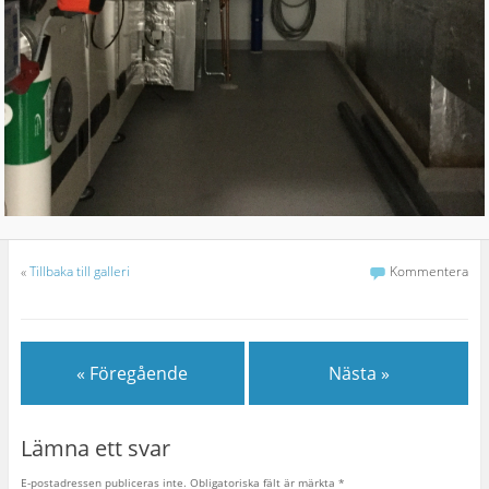
«
Tillbaka till galleri
Kommentera
« Föregående
Nästa »
Lämna ett svar
E-postadressen publiceras inte.
Obligatoriska fält är märkta
*