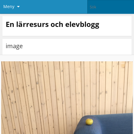
Meny
En lärresurs och elevblogg
image