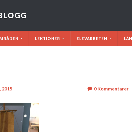
VBLOGG
MRÅDEN
LEKTIONER
ELEVARBETEN
LÄ
, 2015
0
Kommentarer