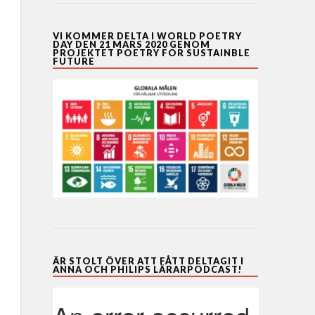
VI KOMMER DELTA I WORLD POETRY
DAY DEN 21 MARS 2020 GENOM
PROJEKTET POETRY FOR SUSTAINBLE
FUTURE
ÄR STOLT ÖVER ATT FÅTT DELTAGIT I
ANNA OCH PHILIPS LÄRARPODCAST!