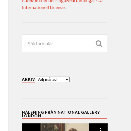
Ickekommersiell-IngaBearbetningar 4.0
Internationell License
.
ARKIV
HÄLSNING FRÅN NATIONAL GALLERY
LONDON
Videospelare