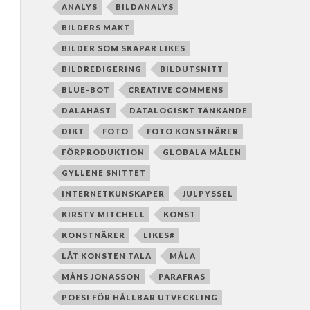
ANALYS
BILDANALYS
BILDERS MAKT
BILDER SOM SKAPAR LIKES
BILDREDIGERING
BILDUTSNITT
BLUE-BOT
CREATIVE COMMENS
DALAHÄST
DATALOGISKT TÄNKANDE
DIKT
FOTO
FOTO KONSTNÄRER
FÖRPRODUKTION
GLOBALA MÅLEN
GYLLENE SNITTET
INTERNETKUNSKAPER
JULPYSSEL
KIRSTY MITCHELL
KONST
KONSTNÄRER
LIKES#
LÅT KONSTEN TALA
MÅLA
MÅNS JONASSON
PARAFRAS
POESI FÖR HÅLLBAR UTVECKLING