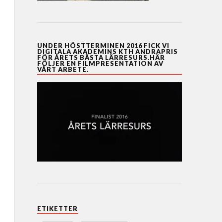
UNDER HÖSTTERMINEN 2016 FICK VI
DIGITALA AKADEMINS KTH ANDRAPRIS
FÖR ÅRETS BÄSTA LÄRRESURS.HÄR
FÖLJER EN FILMPRESENTATION AV
VÅRT ARBETE.
ETIKETTER