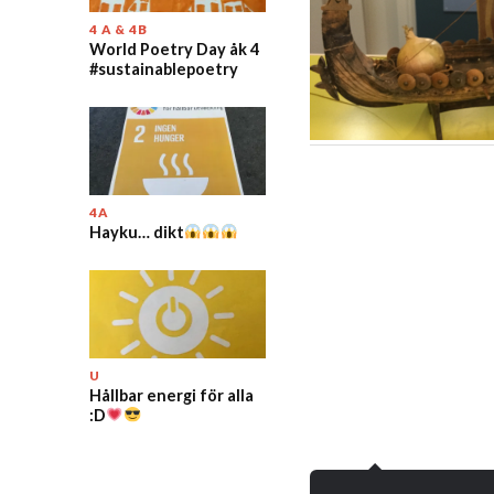
4 A & 4B
World Poetry Day åk 4
#sustainablepoetry
4A
Hayku… dikt
U
Hållbar energi för alla
:D