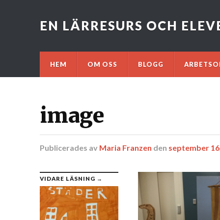
EN LÄRRESURS OCH ELE
HEM
OM OSS
BLOGG
ARBETSO
image
Publicerades
av
Maria Franzen
den
september 16
VIDARE LÄSNING →