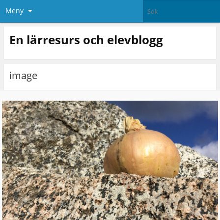
Meny
En lärresurs och elevblogg
image