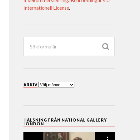
Ickekommersiell-IngaBearbetningar 4.0
Internationell License
.
ARKIV
HÄLSNING FRÅN NATIONAL GALLERY
LONDON
Videospelare