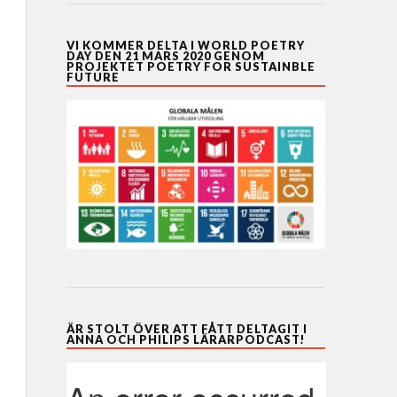
VI KOMMER DELTA I WORLD POETRY
DAY DEN 21 MARS 2020 GENOM
PROJEKTET POETRY FOR SUSTAINBLE
FUTURE
ÄR STOLT ÖVER ATT FÅTT DELTAGIT I
ANNA OCH PHILIPS LÄRARPODCAST!