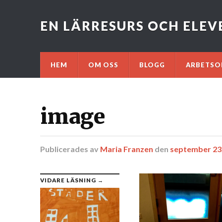
EN LÄRRESURS OCH ELE
HEM
OM OSS
BLOGG
ARBETSO
image
Publicerades
av
Maria Franzen
den
september 23
VIDARE LÄSNING →