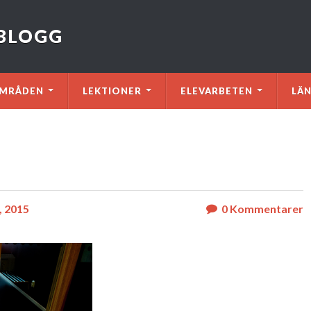
VBLOGG
MRÅDEN
LEKTIONER
ELEVARBETEN
LÄ
, 2015
0
Kommentarer