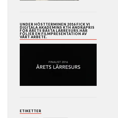
UNDER HÖSTTERMINEN 2016 FICK VI
DIGITALA AKADEMINS KTH ANDRAPRIS
FÖR ÅRETS BÄSTA LÄRRESURS.HÄR
FÖLJER EN FILMPRESENTATION AV
VÅRT ARBETE.
ETIKETTER