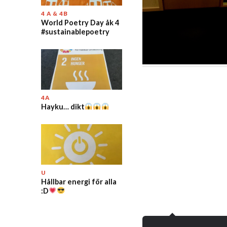
4 A & 4B
World Poetry Day åk 4
#sustainablepoetry
4A
Hayku… dikt
U
Hållbar energi för alla
:D