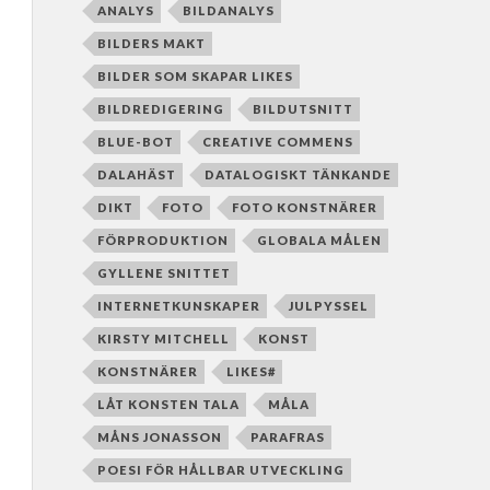
ANALYS
BILDANALYS
BILDERS MAKT
BILDER SOM SKAPAR LIKES
BILDREDIGERING
BILDUTSNITT
BLUE-BOT
CREATIVE COMMENS
DALAHÄST
DATALOGISKT TÄNKANDE
DIKT
FOTO
FOTO KONSTNÄRER
FÖRPRODUKTION
GLOBALA MÅLEN
GYLLENE SNITTET
INTERNETKUNSKAPER
JULPYSSEL
KIRSTY MITCHELL
KONST
KONSTNÄRER
LIKES#
LÅT KONSTEN TALA
MÅLA
MÅNS JONASSON
PARAFRAS
POESI FÖR HÅLLBAR UTVECKLING