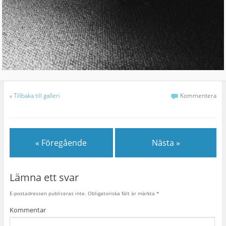
«
Tillbaka till galleri
Kommentera
« Föregående
Nästa »
Lämna ett svar
E-postadressen publiceras inte.
Obligatoriska fält är märkta
*
Kommentar