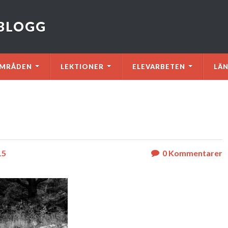
VBLOGG
MRÅDEN
LEKTIONER
ELEVARBETEN
LÄ
15
0
Kommentarer