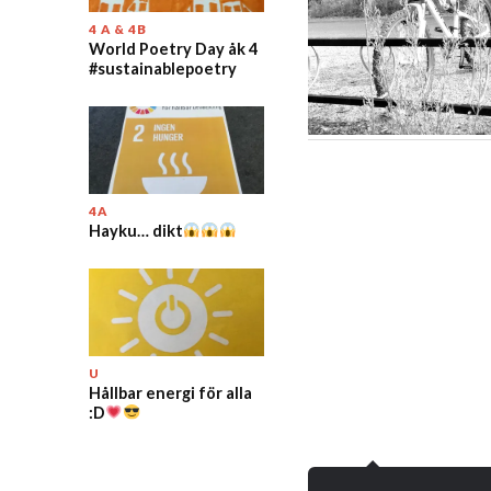
4 A & 4B
World Poetry Day åk 4
#sustainablepoetry
4A
Hayku… dikt
U
Hållbar energi för alla
:D