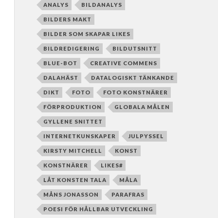
ANALYS
BILDANALYS
BILDERS MAKT
BILDER SOM SKAPAR LIKES
BILDREDIGERING
BILDUTSNITT
BLUE-BOT
CREATIVE COMMENS
DALAHÄST
DATALOGISKT TÄNKANDE
DIKT
FOTO
FOTO KONSTNÄRER
FÖRPRODUKTION
GLOBALA MÅLEN
GYLLENE SNITTET
INTERNETKUNSKAPER
JULPYSSEL
KIRSTY MITCHELL
KONST
KONSTNÄRER
LIKES#
LÅT KONSTEN TALA
MÅLA
MÅNS JONASSON
PARAFRAS
POESI FÖR HÅLLBAR UTVECKLING