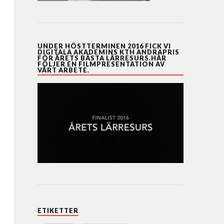
UNDER HÖSTTERMINEN 2016 FICK VI
DIGITALA AKADEMINS KTH ANDRAPRIS
FÖR ÅRETS BÄSTA LÄRRESURS.HÄR
FÖLJER EN FILMPRESENTATION AV
VÅRT ARBETE.
ETIKETTER