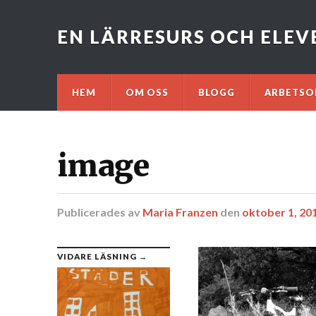
EN LÄRRESURS OCH ELE
HEM
OM OSS
BLOGG
ARBETSO
image
Publicerades
av
Maria Franzen
den
oktober 1, 20
VIDARE LÄSNING →