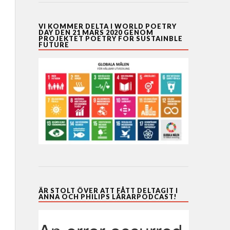
VI KOMMER DELTA I WORLD POETRY
DAY DEN 21 MARS 2020 GENOM
PROJEKTET POETRY FOR SUSTAINBLE
FUTURE
ÄR STOLT ÖVER ATT FÅTT DELTAGIT I
ANNA OCH PHILIPS LÄRARPODCAST!