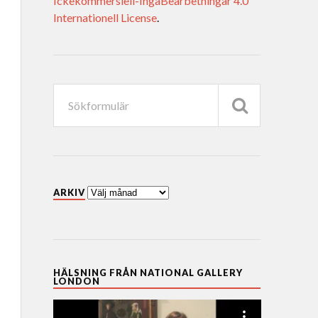
Ickekommersiell-IngaBearbetningar 4.0
Internationell License
.
ARKIV
HÄLSNING FRÅN NATIONAL GALLERY
LONDON
Videospelare