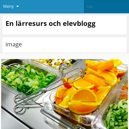
Meny
En lärresurs och elevblogg
image