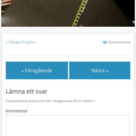
«
Tillbaka till galleri
Kommentera
« Föregående
Nästa »
Lämna ett svar
E-postadressen publiceras inte.
Obligatoriska fält är märkta
*
Kommentar