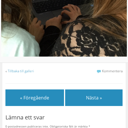
«
Tillbaka till galleri
Kommentera
« Föregående
Nästa »
Lämna ett svar
E-postadressen publiceras inte.
Obligatoriska fält är märkta
*