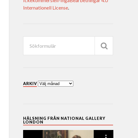
Ickekommersiell-IngaBearbetningar 4.0
Internationell License
.
ARKIV
HÄLSNING FRÅN NATIONAL GALLERY
LONDON
Videospelare