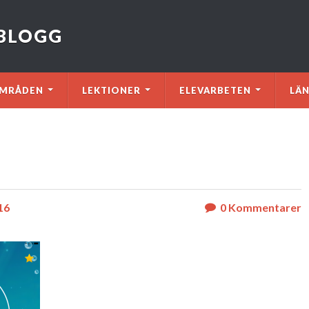
VBLOGG
MRÅDEN
LEKTIONER
ELEVARBETEN
LÄ
16
0
Kommentarer