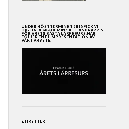
UNDER HÖSTTERMINEN 2016 FICK VI
DIGITALA AKADEMINS KTH ANDRAPRIS
FÖR ÅRETS BÄSTA LÄRRESURS.HÄR
FÖLJER EN FILMPRESENTATION AV
VÅRT ARBETE.
ETIKETTER