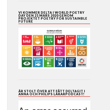
VI KOMMER DELTA I WORLD POETRY
DAY DEN 21 MARS 2020 GENOM
PROJEKTET POETRY FOR SUSTAINBLE
FUTURE
ÄR STOLT ÖVER ATT FÅTT DELTAGIT I
ANNA OCH PHILIPS LÄRARPODCAST!