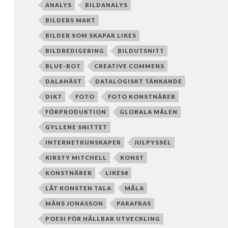
ANALYS
BILDANALYS
BILDERS MAKT
BILDER SOM SKAPAR LIKES
BILDREDIGERING
BILDUTSNITT
BLUE-BOT
CREATIVE COMMENS
DALAHÄST
DATALOGISKT TÄNKANDE
DIKT
FOTO
FOTO KONSTNÄRER
FÖRPRODUKTION
GLOBALA MÅLEN
GYLLENE SNITTET
INTERNETKUNSKAPER
JULPYSSEL
KIRSTY MITCHELL
KONST
KONSTNÄRER
LIKES#
LÅT KONSTEN TALA
MÅLA
MÅNS JONASSON
PARAFRAS
POESI FÖR HÅLLBAR UTVECKLING