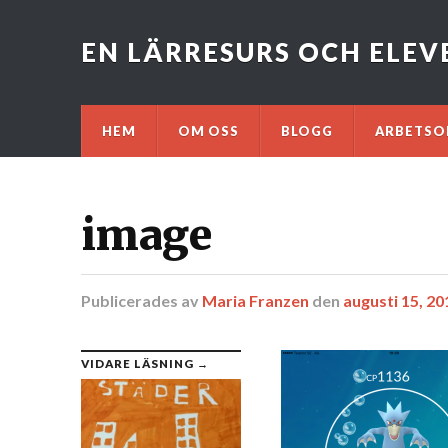
EN LÄRRESURS OCH ELE
HEM
OM OSS
BLOGG
ARBETSO
image
Publicerades
av
Maria Franzen
den
augusti 15, 20
VIDARE LÄSNING →