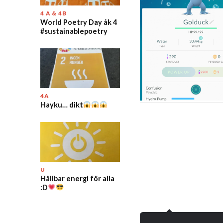
4 A & 4B
World Poetry Day åk 4
#sustainablepoetry
4A
Hayku… dikt
U
Hållbar energi för alla
:D