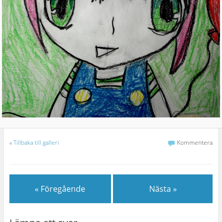
«
Tillbaka till galleri
Kommentera
« Föregående
Nästa »