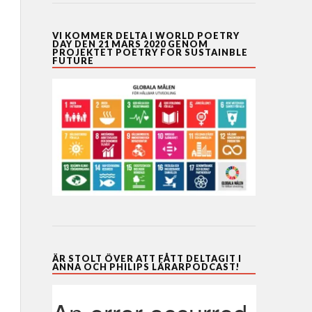
VI KOMMER DELTA I WORLD POETRY
DAY DEN 21 MARS 2020 GENOM
PROJEKTET POETRY FOR SUSTAINBLE
FUTURE
ÄR STOLT ÖVER ATT FÅTT DELTAGIT I
ANNA OCH PHILIPS LÄRARPODCAST!