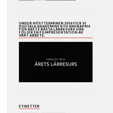
UNDER HÖSTTERMINEN 2016 FICK VI
DIGITALA AKADEMINS KTH ANDRAPRIS
FÖR ÅRETS BÄSTA LÄRRESURS.HÄR
FÖLJER EN FILMPRESENTATION AV
VÅRT ARBETE.
ETIKETTER