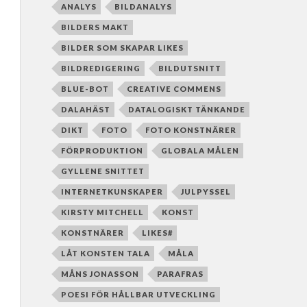
ANALYS
BILDANALYS
BILDERS MAKT
BILDER SOM SKAPAR LIKES
BILDREDIGERING
BILDUTSNITT
BLUE-BOT
CREATIVE COMMENS
DALAHÄST
DATALOGISKT TÄNKANDE
DIKT
FOTO
FOTO KONSTNÄRER
FÖRPRODUKTION
GLOBALA MÅLEN
GYLLENE SNITTET
INTERNETKUNSKAPER
JULPYSSEL
KIRSTY MITCHELL
KONST
KONSTNÄRER
LIKES#
LÅT KONSTEN TALA
MÅLA
MÅNS JONASSON
PARAFRAS
POESI FÖR HÅLLBAR UTVECKLING