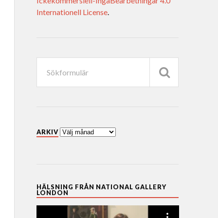
Ickekommersiell-IngaBearbetningar 4.0
Internationell License
.
ARKIV
HÄLSNING FRÅN NATIONAL GALLERY
LONDON
Videospelare