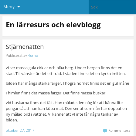
Meny
En lärresurs och elevblogg
Stjärnenatten
Publicerat av
4orna
vi ser massa gula cirklar och blåa berg. Under bergen finns det en
stad. Till vänster är det ett träd. I staden finns det en kyrka imitten.
bilden har många starka färger. I högra hörnet finns det en gul måne
I himlen finns det massa färger. Det finns massa buskar.
vid buskarna finns det fält. Han målade den någ för att känna lite
pengar så att han kan köpa mat. Den ser ut som nån har doppat en
ny målad bild i vattnet. Vi känner att vI inte får några tankar av
bilden.
oktober 27, 2017
Kommentera