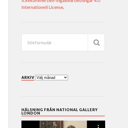
Ickekommersiell-IngaBearbetningar 4.0
Internationell License
.
ARKIV
HÄLSNING FRÅN NATIONAL GALLERY
LONDON
Videospelare