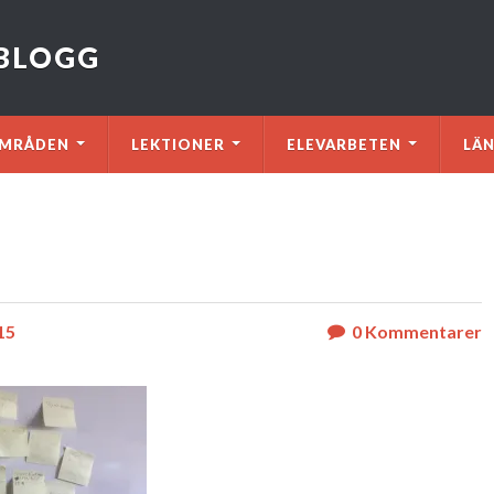
VBLOGG
MRÅDEN
LEKTIONER
ELEVARBETEN
LÄ
15
0
Kommentarer