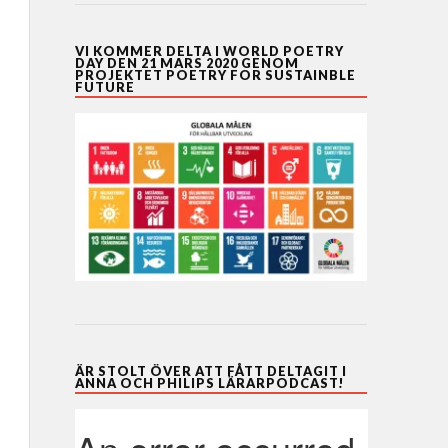
VI KOMMER DELTA I WORLD POETRY
DAY DEN 21 MARS 2020 GENOM
PROJEKTET POETRY FOR SUSTAINBLE
FUTURE
ÄR STOLT ÖVER ATT FÅTT DELTAGIT I
ANNA OCH PHILIPS LÄRARPODCAST!