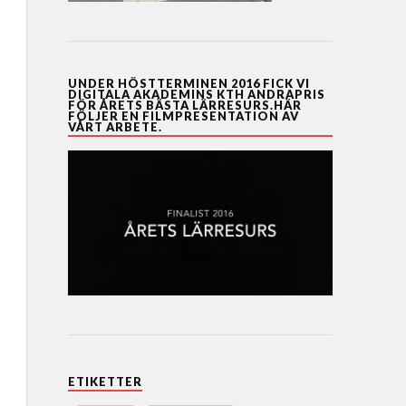
UNDER HÖSTTERMINEN 2016 FICK VI
DIGITALA AKADEMINS KTH ANDRAPRIS
FÖR ÅRETS BÄSTA LÄRRESURS.HÄR
FÖLJER EN FILMPRESENTATION AV
VÅRT ARBETE.
ETIKETTER