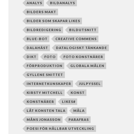
ANALYS
BILDANALYS
BILDERS MAKT
BILDER SOM SKAPAR LIKES
BILDREDIGERING
BILDUTSNITT
BLUE-BOT
CREATIVE COMMENS
DALAHÄST
DATALOGISKT TÄNKANDE
DIKT
FOTO
FOTO KONSTNÄRER
FÖRPRODUKTION
GLOBALA MÅLEN
GYLLENE SNITTET
INTERNETKUNSKAPER
JULPYSSEL
KIRSTY MITCHELL
KONST
KONSTNÄRER
LIKES#
LÅT KONSTEN TALA
MÅLA
MÅNS JONASSON
PARAFRAS
POESI FÖR HÅLLBAR UTVECKLING