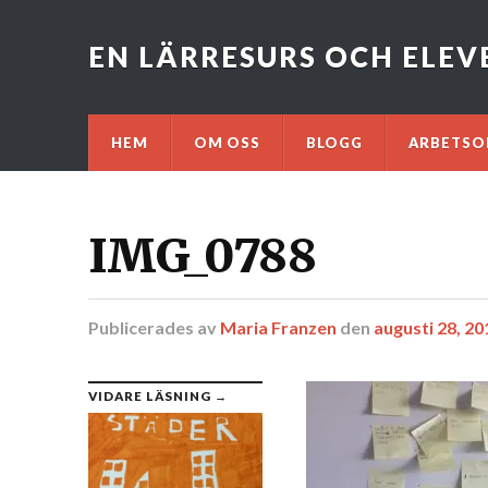
EN LÄRRESURS OCH ELE
HEM
OM OSS
BLOGG
ARBETSO
IMG_0788
Publicerades
av
Maria Franzen
den
augusti 28, 20
VIDARE LÄSNING →