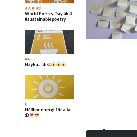
4 A & 4B
World Poetry Day åk 4
#sustainablepoetry
4A
Hayku… dikt
U
Hållbar energi för alla
:D