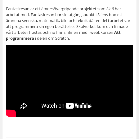
Fantasiresan är ett ämnesövergripande projektet som åk 6 har
arbetat med. Fantasiresan har sin utgångspunkt i Silens books i
ämnena svenska, matematik, bild och teknik där en del i arbetet var
att programmera sin egen berättelse.
Skolverket kom och filmade
vårt arbete i höstas och nu finns filmen med i webbkursen
Att
programmera
i delen om Scratch.