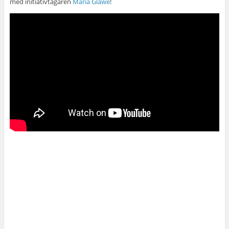
med initiativtagaren
Maria Glawe
!