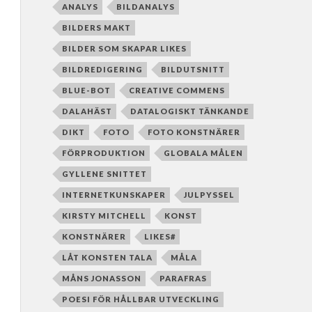
ANALYS
BILDANALYS
BILDERS MAKT
BILDER SOM SKAPAR LIKES
BILDREDIGERING
BILDUTSNITT
BLUE-BOT
CREATIVE COMMENS
DALAHÄST
DATALOGISKT TÄNKANDE
DIKT
FOTO
FOTO KONSTNÄRER
FÖRPRODUKTION
GLOBALA MÅLEN
GYLLENE SNITTET
INTERNETKUNSKAPER
JULPYSSEL
KIRSTY MITCHELL
KONST
KONSTNÄRER
LIKES#
LÅT KONSTEN TALA
MÅLA
MÅNS JONASSON
PARAFRAS
POESI FÖR HÅLLBAR UTVECKLING