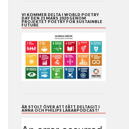
VI KOMMER DELTA I WORLD POETRY
DAY DEN 21 MARS 2020 GENOM
PROJEKTET POETRY FOR SUSTAINBLE
FUTURE
ÄR STOLT ÖVER ATT FÅTT DELTAGIT I
ANNA OCH PHILIPS LÄRARPODCAST!