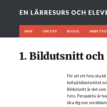
EN LÄRRESURS OCH ELE
HEM
OM OSS
BLOGG
ARBETSO
1. Bildutsnitt oc
För att ett foto ska b
koll på bildutsnittet o
Bildutsnitt är det som
foto. Perspektiv är hu
lära dig mer om bildut