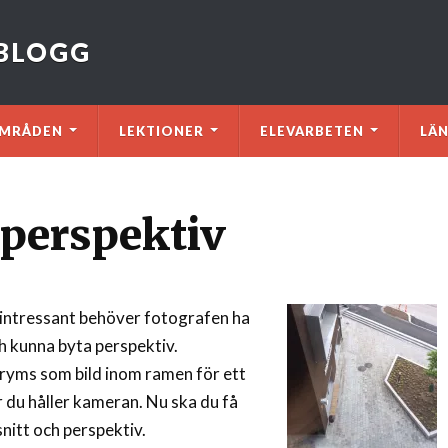
VBLOGG
MRÅDEN
LEKTIONER
ELEVARBETEN
LÄ
h perspektiv
li intressant behöver fotografen ha
ch kunna byta perspektiv.
 ryms som bild inom ramen för ett
r du håller kameran. Nu ska du få
snitt och perspektiv.