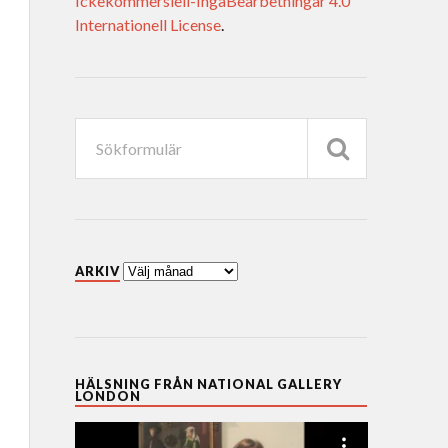
Ickekommersiell-IngaBearbetningar 4.0
Internationell License
.
ARKIV
HÄLSNING FRÅN NATIONAL GALLERY
LONDON
Videospelare