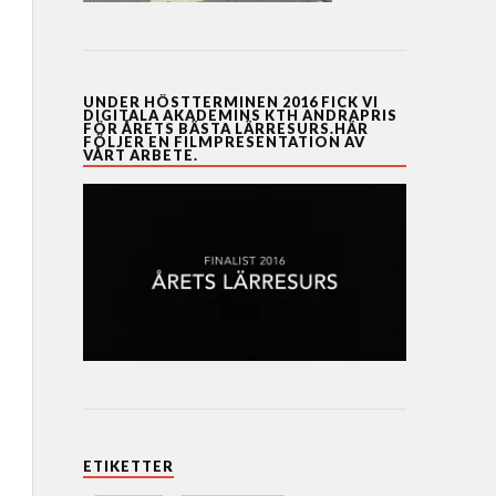
UNDER HÖSTTERMINEN 2016 FICK VI
DIGITALA AKADEMINS KTH ANDRAPRIS
FÖR ÅRETS BÄSTA LÄRRESURS.HÄR
FÖLJER EN FILMPRESENTATION AV
VÅRT ARBETE.
ETIKETTER