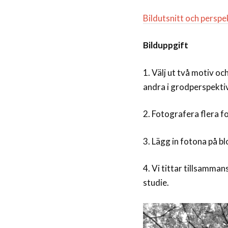
Bildutsnitt och perspe
Bilduppgift
1. Välj ut två motiv o
andra i grodperspektiv
2. Fotografera flera f
3. Lägg in fotona på b
4. Vi tittar tillsamma
studie.