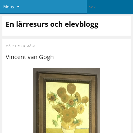
Meny
En lärresurs och elevblogg
MÄRKT MED
MÅLA
Vincent van Gogh