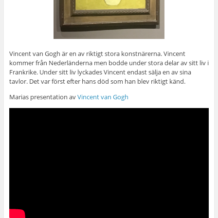
Vincent van Gogh är en av riktigt stora konstnärerna. Vincent
kommer från Nederländerna men bodde under stora delar av sitt liv i
Frankrike. Under sitt liv lyckades Vincent endast sälja en av sina
tavlor. Det var först efter hans död som han blev riktigt känd.
Marias presentation av
Vincent van Gogh