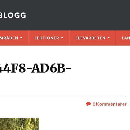
VBLOGG
MRÅDEN
LEKTIONER
ELEVARBETEN
LÄ
44F8-AD6B-
0
Kommentarer