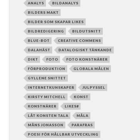
ANALYS
BILDANALYS
BILDERS MAKT
BILDER SOM SKAPAR LIKES
BILDREDIGERING
BILDUTSNITT
BLUE-BOT
CREATIVE COMMENS
DALAHÄST
DATALOGISKT TÄNKANDE
DIKT
FOTO
FOTO KONSTNÄRER
FÖRPRODUKTION
GLOBALA MÅLEN
GYLLENE SNITTET
INTERNETKUNSKAPER
JULPYSSEL
KIRSTY MITCHELL
KONST
KONSTNÄRER
LIKES#
LÅT KONSTEN TALA
MÅLA
MÅNS JONASSON
PARAFRAS
POESI FÖR HÅLLBAR UTVECKLING