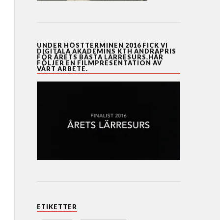
UNDER HÖSTTERMINEN 2016 FICK VI
DIGITALA AKADEMINS KTH ANDRAPRIS
FÖR ÅRETS BÄSTA LÄRRESURS.HÄR
FÖLJER EN FILMPRESENTATION AV
VÅRT ARBETE.
ETIKETTER