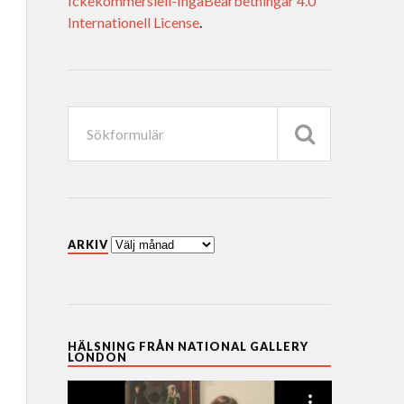
Ickekommersiell-IngaBearbetningar 4.0
Internationell License
.
ARKIV
HÄLSNING FRÅN NATIONAL GALLERY
LONDON
Videospelare