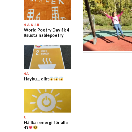
4 A & 4B
World Poetry Day åk 4
#sustainablepoetry
4A
Hayku… dikt
U
Hållbar energi för alla
:D