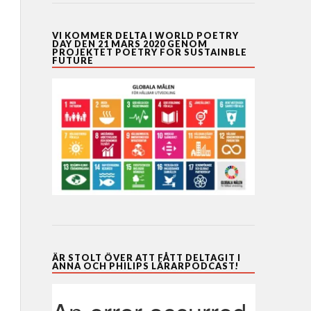
VI KOMMER DELTA I WORLD POETRY
DAY DEN 21 MARS 2020 GENOM
PROJEKTET POETRY FOR SUSTAINBLE
FUTURE
ÄR STOLT ÖVER ATT FÅTT DELTAGIT I
ANNA OCH PHILIPS LÄRARPODCAST!