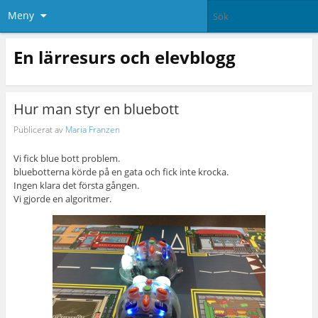
Meny
En lärresurs och elevblogg
Hur man styr en bluebott
Publicerat av
Maria Franzen
Vi fick blue bott problem.
bluebotterna körde på en gata och fick inte krocka.
Ingen klara det första gången.
Vi gjorde en algoritmer.