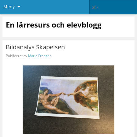
Meny
En lärresurs och elevblogg
Bildanalys Skapelsen
Publicerat av
Maria Franzen