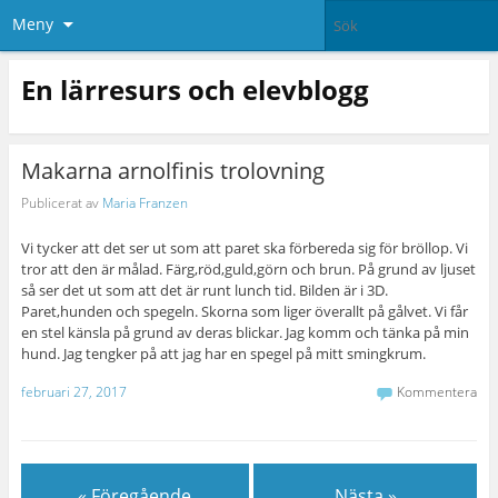
Meny
En lärresurs och elevblogg
Makarna arnolfinis trolovning
Publicerat av
Maria Franzen
Vi tycker att det ser ut som att paret ska förbereda sig för bröllop. Vi
tror att den är målad. Färg,röd,guld,görn och brun. På grund av ljuset
så ser det ut som att det är runt lunch tid. Bilden är i 3D.
Paret,hunden och spegeln. Skorna som liger överallt på gålvet. Vi får
en stel känsla på grund av deras blickar. Jag komm och tänka på min
hund. Jag tengker på att jag har en spegel på mitt smingkrum.
februari 27, 2017
Kommentera
« Föregående
Nästa »