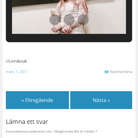
//Linn&Isak
mars 7, 2017
Kommentera
« Föregående
Nästa »
Lämna ett svar
E-postadressen publiceras inte.
Obligatoriska fält är märkta
*