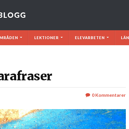
VBLOGG
MRÅDEN
LEKTIONER
ELEVARBETEN
LÄ
arafraser
0
Kommentarer