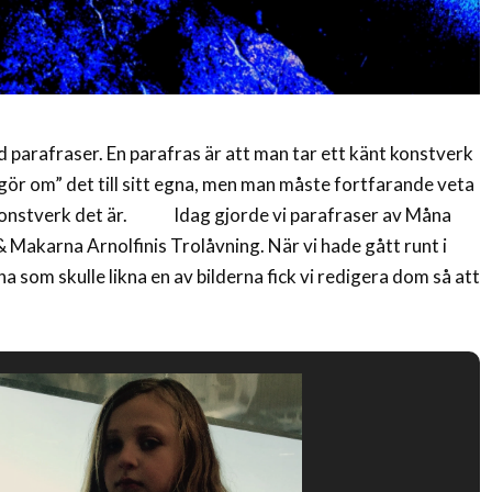
d parafraser. En parafras är att man tar ett känt konstverk
 ”gör om” det till sitt egna, men man måste fortfarande veta
et konstverk det är. Idag gjorde vi parafraser av Måna
 Makarna Arnolfinis Trolåvning. När vi hade gått runt i
na som skulle likna en av bilderna fick vi redigera dom så att