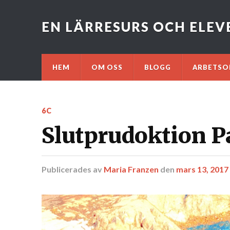
EN LÄRRESURS OCH ELE
HEM
OM OSS
BLOGG
ARBETSO
6C
Slutprudoktion P
Publicerades
av
Maria Franzen
den
mars 13, 2017