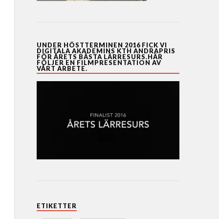
UNDER HÖSTTERMINEN 2016 FICK VI
DIGITALA AKADEMINS KTH ANDRAPRIS
FÖR ÅRETS BÄSTA LÄRRESURS.HÄR
FÖLJER EN FILMPRESENTATION AV
VÅRT ARBETE.
ETIKETTER