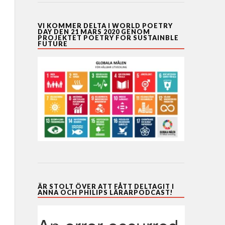
VI KOMMER DELTA I WORLD POETRY
DAY DEN 21 MARS 2020 GENOM
PROJEKTET POETRY FOR SUSTAINBLE
FUTURE
ÄR STOLT ÖVER ATT FÅTT DELTAGIT I
ANNA OCH PHILIPS LÄRARPODCAST!