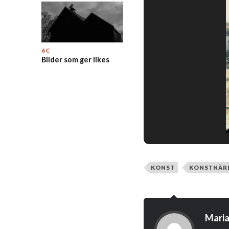
6C
Bilder som ger likes
KONST
KONSTNÄR
Maria