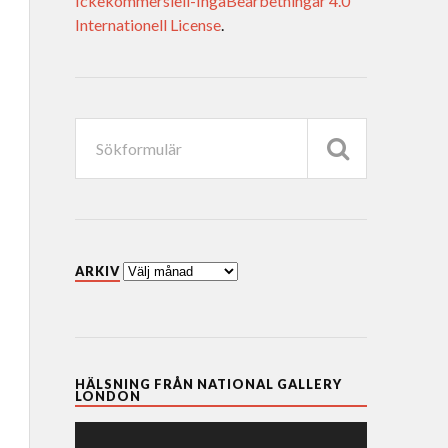
Ickekommersiell-IngaBearbetningar 4.0
Internationell License
.
ARKIV
HÄLSNING FRÅN NATIONAL GALLERY
LONDON
Videospelare