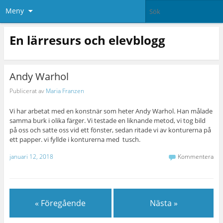
Meny
En lärresurs och elevblogg
Andy Warhol
Publicerat av
Maria Franzen
Vi har arbetat med en konstnär som heter Andy Warhol. Han målade
samma burk i olika färger. Vi testade en liknande metod, vi tog bild
på oss och satte oss vid ett fönster, sedan ritade vi av konturerna på
ett papper. vi fyllde i konturerna med tusch.
januari 12, 2018
Kommentera
« Föregående
Nästa »