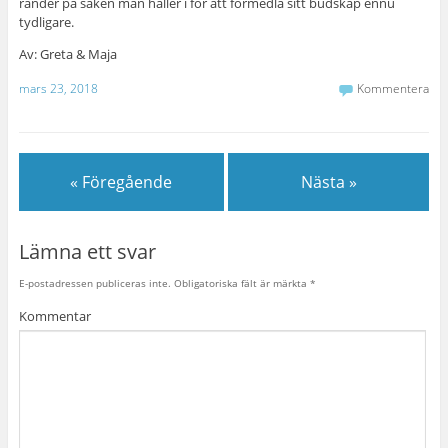
ränder på saken man håller i för att förmedla sitt budskap ennu
tydligare.
Av: Greta & Maja
mars 23, 2018
Kommentera
« Föregående
Nästa »
Lämna ett svar
E-postadressen publiceras inte.
Obligatoriska fält är märkta
*
Kommentar