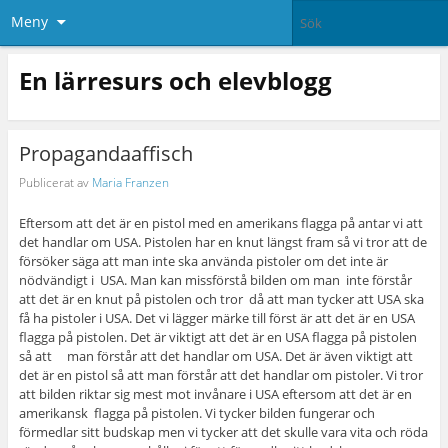
Meny
En lärresurs och elevblogg
Propagandaaffisch
Publicerat av
Maria Franzen
Eftersom att det är en pistol med en amerikans flagga på antar vi att
det handlar om USA. Pistolen har en knut längst fram så vi tror att de
försöker säga att man inte ska använda pistoler om det inte är
nödvändigt i USA. Man kan missförstå bilden om man inte förstår
att det är en knut på pistolen och tror då att man tycker att USA ska
få ha pistoler i USA. Det vi lägger märke till först är att det är en USA
flagga på pistolen. Det är viktigt att det är en USA flagga på pistolen
så att man förstår att det handlar om USA. Det är även viktigt att
det är en pistol så att man förstår att det handlar om pistoler. Vi tror
att bilden riktar sig mest mot invånare i USA eftersom att det är en
amerikansk flagga på pistolen. Vi tycker bilden fungerar och
förmedlar sitt budskap men vi tycker att det skulle vara vita och röda