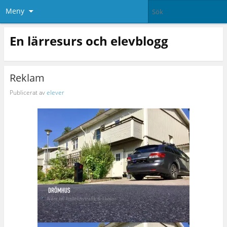
Meny
En lärresurs och elevblogg
Reklam
Publicerat av
elever