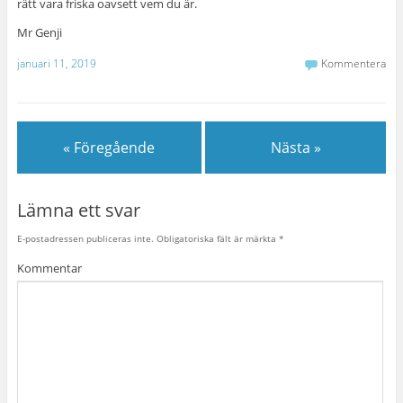
rätt vara friska oavsett vem du är.
Mr Genji
januari 11, 2019
Kommentera
« Föregående
Nästa »
Lämna ett svar
E-postadressen publiceras inte.
Obligatoriska fält är märkta
*
Kommentar