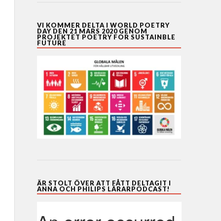
VI KOMMER DELTA I WORLD POETRY
DAY DEN 21 MARS 2020 GENOM
PROJEKTET POETRY FOR SUSTAINBLE
FUTURE
ÄR STOLT ÖVER ATT FÅTT DELTAGIT I
ANNA OCH PHILIPS LÄRARPODCAST!