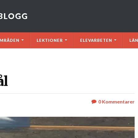
VBLOGG
MRÅDEN
LEKTIONER
ELEVARBETEN
LÄ
ål
0
Kommentarer