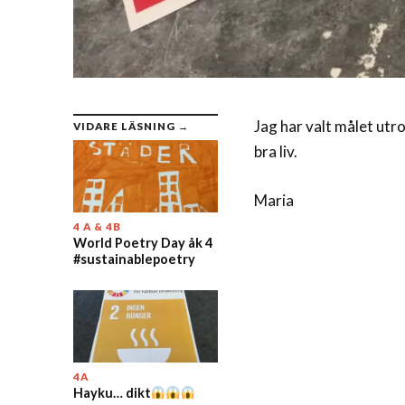
Jag har valt målet utr
VIDARE LÄSNING →
bra liv.
Maria
4 A & 4B
World Poetry Day åk 4
#sustainablepoetry
4A
Hayku… dikt