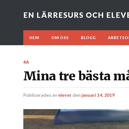
EN LÄRRESURS OCH ELE
HEM
OM OSS
BLOGG
ARBETSO
4A
Mina tre bästa m
Publicerades
av
elever
den
januari 14, 2019