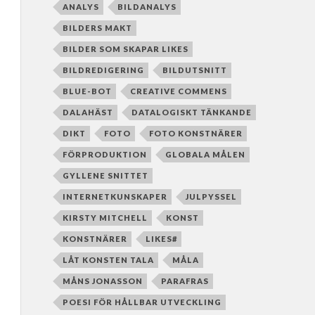
ANALYS
BILDANALYS
BILDERS MAKT
BILDER SOM SKAPAR LIKES
BILDREDIGERING
BILDUTSNITT
BLUE-BOT
CREATIVE COMMENS
DALAHÄST
DATALOGISKT TÄNKANDE
DIKT
FOTO
FOTO KONSTNÄRER
FÖRPRODUKTION
GLOBALA MÅLEN
GYLLENE SNITTET
INTERNETKUNSKAPER
JULPYSSEL
KIRSTY MITCHELL
KONST
KONSTNÄRER
LIKES#
LÅT KONSTEN TALA
MÅLA
MÅNS JONASSON
PARAFRAS
POESI FÖR HÅLLBAR UTVECKLING