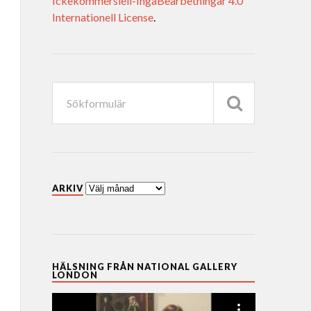
Ickekommersiell-IngaBearbetningar 4.0
Internationell License
.
ARKIV
HÄLSNING FRÅN NATIONAL GALLERY
LONDON
Videospelare