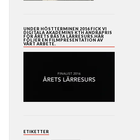
UNDER HÖSTTERMINEN 2016 FICK VI
DIGITALA AKADEMINS KTH ANDRAPRIS
FÖR ÅRETS BÄSTA LÄRRESURS.HÄR
FÖLJER EN FILMPRESENTATION AV
VÅRT ARBETE.
ETIKETTER