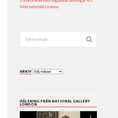
Ickekommersiell-IngaBearbetningar 4.0
Internationell License
.
ARKIV
HÄLSNING FRÅN NATIONAL GALLERY
LONDON
Videospelare