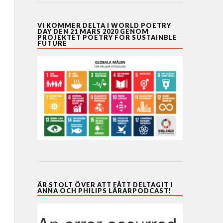
VI KOMMER DELTA I WORLD POETRY
DAY DEN 21 MARS 2020 GENOM
PROJEKTET POETRY FOR SUSTAINBLE
FUTURE
ÄR STOLT ÖVER ATT FÅTT DELTAGIT I
ANNA OCH PHILIPS LÄRARPODCAST!