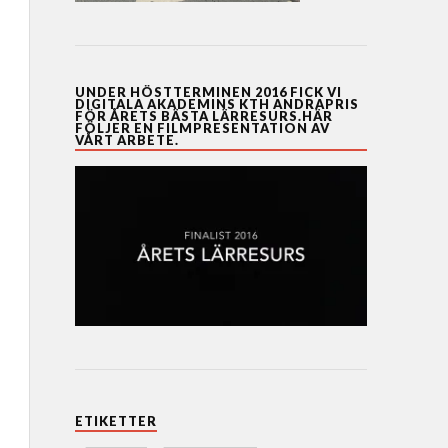
UNDER HÖSTTERMINEN 2016 FICK VI
DIGITALA AKADEMINS KTH ANDRAPRIS
FÖR ÅRETS BÄSTA LÄRRESURS.HÄR
FÖLJER EN FILMPRESENTATION AV
VÅRT ARBETE.
ETIKETTER