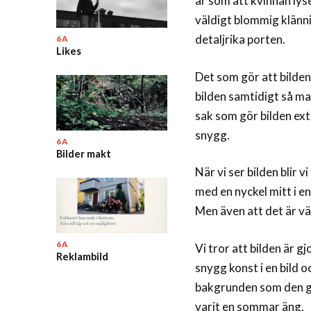
är som att kvinnan lyse
väldigt blommig klännin
detaljrika porten.
6A
Likes
Det som gör att bilden 
bilden samtidigt så m
sak som gör bilden ext
snygg.
6A
Bilder makt
När vi ser bilden blir
med en nyckel mitt i en
Men även att det är väl
6A
Vi tror att bilden är g
Reklambild
snygg konst i en bild o
bakgrunden som den gö
varit en sommar äng.