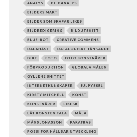
ANALYS
BILDANALYS
BILDERS MAKT
BILDER SOM SKAPAR LIKES
BILDREDIGERING
BILDUTSNITT
BLUE-BOT
CREATIVE COMMENS
DALAHÄST
DATALOGISKT TÄNKANDE
DIKT
FOTO
FOTO KONSTNÄRER
FÖRPRODUKTION
GLOBALA MÅLEN
GYLLENE SNITTET
INTERNETKUNSKAPER
JULPYSSEL
KIRSTY MITCHELL
KONST
KONSTNÄRER
LIKES#
LÅT KONSTEN TALA
MÅLA
MÅNS JONASSON
PARAFRAS
POESI FÖR HÅLLBAR UTVECKLING