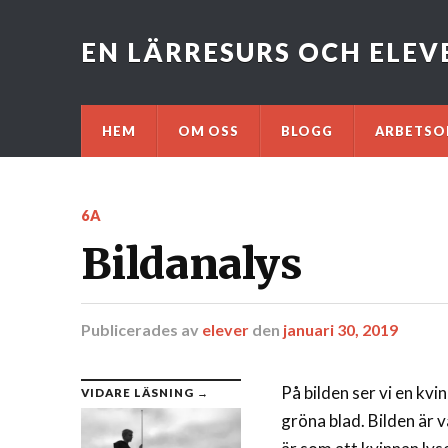
EN LÄRRESURS OCH ELE
HEM
OM OSS
BLOGG
ARBETSO
6A
Bildanalys
Publicerades
av
elever
den
januari 30, 2019
På bilden ser vi en kv
VIDARE LÄSNING →
gröna blad. Bilden är v