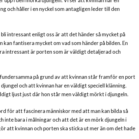
r upp i den mörka djungeln. Vi ser att kvinnan har en
g och håller i en nyckel som antagligen leder till den
bli intressant enligt oss är att det händer så mycket på
an kan fantisera mycket om vad som händer på bilden. En
ra intressant är porten som är väldigt detaljerad och
 vi fundersamma på grund av att kvinnan står framför en port
 djungel och att kvinnan har en väldigt speciell klänning.
digt ljust just där hon står men väldigt mörkt i djungeln.
jord för att fascinera människor med att man kan bilda så
ch inte bara i målningar och att det är en mörk djungeln i
r att kvinnan och porten ska sticka ut mer än om det hade