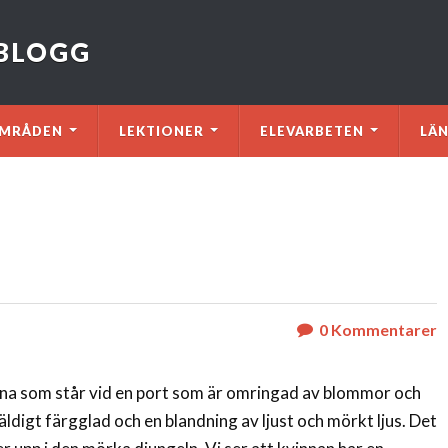
VBLOGG
MRÅDEN
LEKTIONER
ELEVARBETEN
LÄ
0
Kommentarer
inna som står vid en port som är omringad av blommor och
äldigt färgglad och en blandning av ljust och mörkt ljus. Det