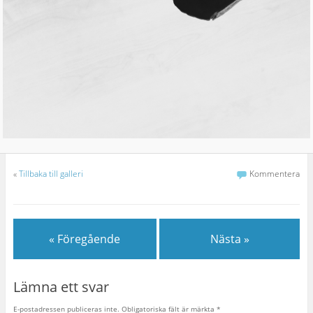
«
Tillbaka till galleri
Kommentera
« Föregående
Nästa »
Lämna ett svar
E-postadressen publiceras inte.
Obligatoriska fält är märkta
*