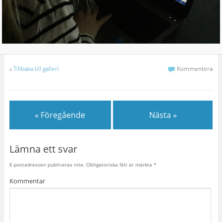
«
Tillbaka till galleri
Kommentera
« Föregående
Nästa »
Lämna ett svar
E-postadressen publiceras inte.
Obligatoriska fält är märkta
*
Kommentar