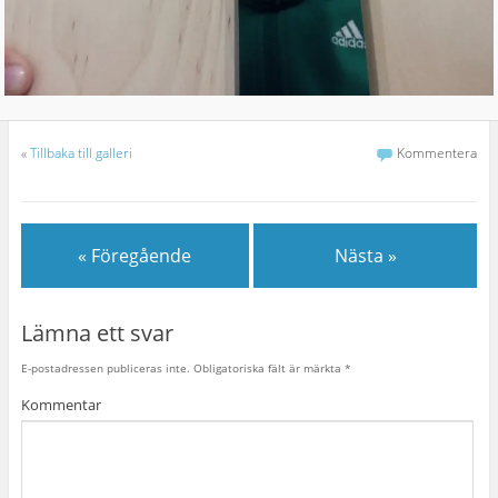
«
Tillbaka till galleri
Kommentera
« Föregående
Nästa »
Lämna ett svar
E-postadressen publiceras inte.
Obligatoriska fält är märkta
*
Kommentar