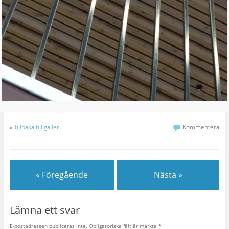
«
Tillbaka till galleri
Kommentera
« Föregående
Nästa »
Lämna ett svar
E-postadressen publiceras inte.
Obligatoriska fält är märkta
*