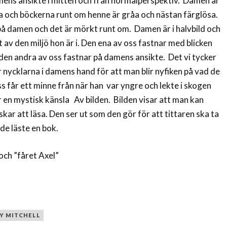
ns ansikte i mitten och från normalperspektiv. Damen är
a och böckerna runt om henne är gråa och nästan färglösa.
på damen och det är mörkt runt om. Damen är i halvbild och
 av den miljö hon är i. Den ena av oss fastnar med blicken
den andra av oss fastnar på damens ansikte. Det vi tycker
är nycklarna i damens hand för att man blir nyfiken på vad de
oss får ett minne från när han var yngre och lekte i skogen
en mystisk känsla Av bilden. Bilden visar att man kan
skar att läsa. Den ser ut som den gör för att tittaren ska ta
de läste en bok.
och ”fåret Axel”
Y MITCHELL