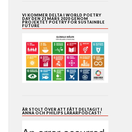
VI KOMMER DELTA I WORLD POETRY
DAY DEN 21 MARS 2020 GENOM
PROJEKTET POETRY FOR SUSTAINBLE
FUTURE
ÄR STOLT ÖVER ATT FÅTT DELTAGIT I
ANNA OCH PHILIPS LÄRARPODCAST!