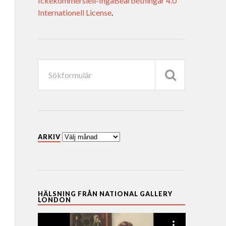
Ickekommersiell-IngaBearbetningar 4.0
Internationell License
.
ARKIV
HÄLSNING FRÅN NATIONAL GALLERY
LONDON
Videospelare