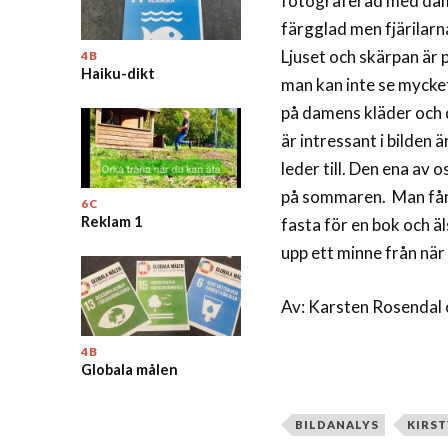
fotograferad med dame
färgglad men fjärilarn
Ljuset och skärpan är 
4B
Haiku-dikt
man kan inte se mycket
på damens kläder och 
är intressant i bilden 
leder till. Den ena av 
på sommaren. Man får 
6C
Reklam 1
fasta för en bok och äl
upp ett minne från när 
Av: Karsten Rosendal 
4B
Globala målen
BILDANALYS
KIRST