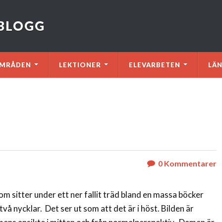
VBLOGG
MRÅDEN
LEKTIONER
ELEVARBETEN
LÄ
0
Kommentarer
som sitter under ett ner fallit träd bland en massa böcker
i två nycklar. Det ser ut som att det är i höst. Bilden är