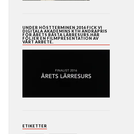
UNDER HÖSTTERMINEN 2016 FICK VI
DIGITALA AKADEMINS KTH ANDRAPRIS
FÖR ÅRETS BÄSTA LÄRRESURS.HÄR
FÖLJER EN FILMPRESENTATION AV
VÅRT ARBETE.
ETIKETTER