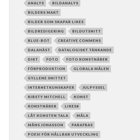
ANALYS
BILDANALYS
BILDERS MAKT
BILDER SOM SKAPAR LIKES
BILDREDIGERING
BILDUTSNITT
BLUE-BOT
CREATIVE COMMENS
DALAHÄST
DATALOGISKT TÄNKANDE
DIKT
FOTO
FOTO KONSTNÄRER
FÖRPRODUKTION
GLOBALA MÅLEN
GYLLENE SNITTET
INTERNETKUNSKAPER
JULPYSSEL
KIRSTY MITCHELL
KONST
KONSTNÄRER
LIKES#
LÅT KONSTEN TALA
MÅLA
MÅNS JONASSON
PARAFRAS
POESI FÖR HÅLLBAR UTVECKLING