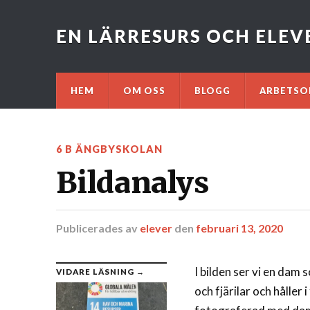
EN LÄRRESURS OCH ELE
HEM
OM OSS
BLOGG
ARBETSO
6 B ÄNGBYSKOLAN
Bildanalys
Publicerades
av
elever
den
februari 13, 2020
I bilden ser vi en dam 
VIDARE LÄSNING →
och fjärilar och håller 