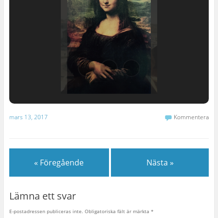
mars 13, 2017
Kommentera
« Föregående
Nästa »
Lämna ett svar
E-postadressen publiceras inte.
Obligatoriska fält är märkta
*