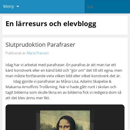
Meny
En lärresurs och elevblogg
Slutprudoktion Parafraser
Publicerat av
Maria Franzen
Idag har vi arbetat med parafraser. En parafras är att man tar ett
känt konstverk eller en känd bild och ”gör om” det till sitt egna, men
man måste fortfarande veta vilken bild eller vilket konstverk det är.
Idag gjorde vi parafraser av Måna Lisa, Adams Skapelse &
Makarna Arnolfinis Trolåvning. När vi hade gått runt i skolan och
tagit bilderna som skulle likna en av bilderna fick vi redigera dom så
att det blev ännu mer likt.