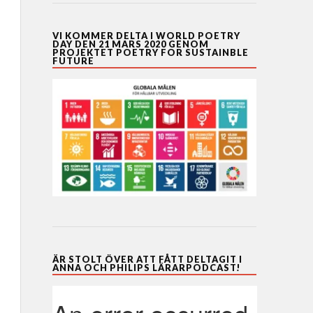
VI KOMMER DELTA I WORLD POETRY
DAY DEN 21 MARS 2020 GENOM
PROJEKTET POETRY FOR SUSTAINBLE
FUTURE
ÄR STOLT ÖVER ATT FÅTT DELTAGIT I
ANNA OCH PHILIPS LÄRARPODCAST!