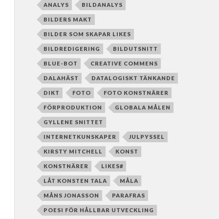
ANALYS
BILDANALYS
BILDERS MAKT
BILDER SOM SKAPAR LIKES
BILDREDIGERING
BILDUTSNITT
BLUE-BOT
CREATIVE COMMENS
DALAHÄST
DATALOGISKT TÄNKANDE
DIKT
FOTO
FOTO KONSTNÄRER
FÖRPRODUKTION
GLOBALA MÅLEN
GYLLENE SNITTET
INTERNETKUNSKAPER
JULPYSSEL
KIRSTY MITCHELL
KONST
KONSTNÄRER
LIKES#
LÅT KONSTEN TALA
MÅLA
MÅNS JONASSON
PARAFRAS
POESI FÖR HÅLLBAR UTVECKLING