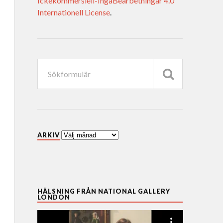
Ickekommersiell-IngaBearbetningar 4.0
Internationell License
.
ARKIV
HÄLSNING FRÅN NATIONAL GALLERY
LONDON
Videospelare