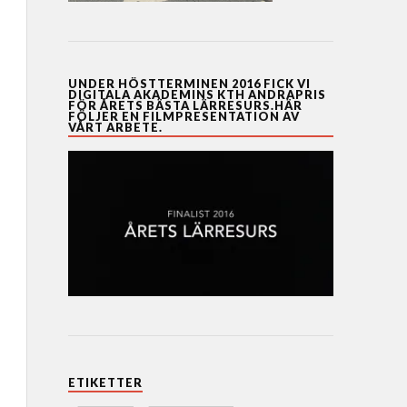
UNDER HÖSTTERMINEN 2016 FICK VI
DIGITALA AKADEMINS KTH ANDRAPRIS
FÖR ÅRETS BÄSTA LÄRRESURS.HÄR
FÖLJER EN FILMPRESENTATION AV
VÅRT ARBETE.
ETIKETTER