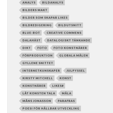
ANALYS
BILDANALYS
BILDERS MAKT
BILDER SOM SKAPAR LIKES
BILDREDIGERING
BILDUTSNITT
BLUE-BOT
CREATIVE COMMENS
DALAHÄST
DATALOGISKT TÄNKANDE
DIKT
FOTO
FOTO KONSTNÄRER
FÖRPRODUKTION
GLOBALA MÅLEN
GYLLENE SNITTET
INTERNETKUNSKAPER
JULPYSSEL
KIRSTY MITCHELL
KONST
KONSTNÄRER
LIKES#
LÅT KONSTEN TALA
MÅLA
MÅNS JONASSON
PARAFRAS
POESI FÖR HÅLLBAR UTVECKLING