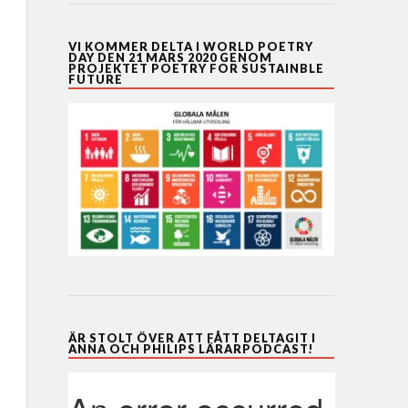
VI KOMMER DELTA I WORLD POETRY
DAY DEN 21 MARS 2020 GENOM
PROJEKTET POETRY FOR SUSTAINBLE
FUTURE
ÄR STOLT ÖVER ATT FÅTT DELTAGIT I
ANNA OCH PHILIPS LÄRARPODCAST!