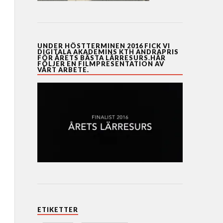
UNDER HÖSTTERMINEN 2016 FICK VI
DIGITALA AKADEMINS KTH ANDRAPRIS
FÖR ÅRETS BÄSTA LÄRRESURS.HÄR
FÖLJER EN FILMPRESENTATION AV
VÅRT ARBETE.
ETIKETTER