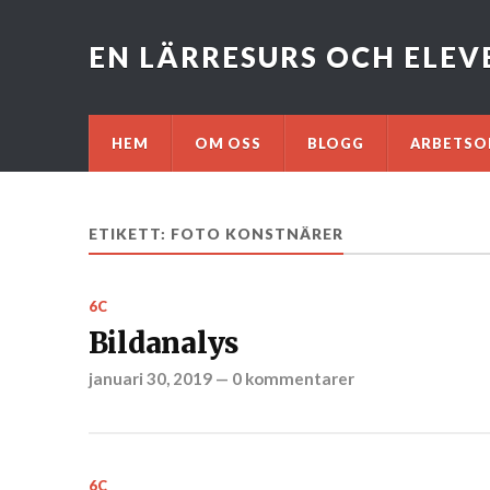
EN LÄRRESURS OCH ELE
HEM
OM OSS
BLOGG
ARBETSO
ETIKETT: FOTO KONSTNÄRER
6C
Bildanalys
januari 30, 2019
—
0 kommentarer
6C