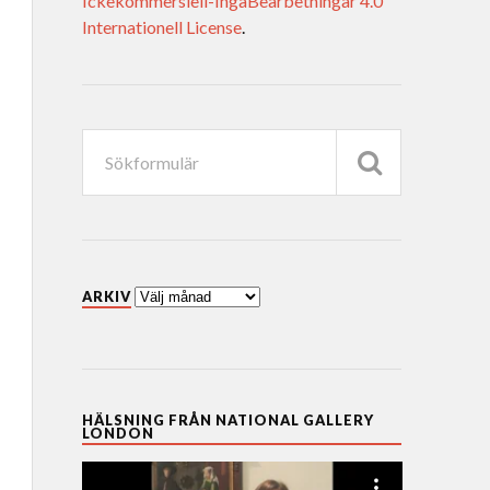
Ickekommersiell-IngaBearbetningar 4.0
Internationell License
.
ARKIV
HÄLSNING FRÅN NATIONAL GALLERY
LONDON
Videospelare