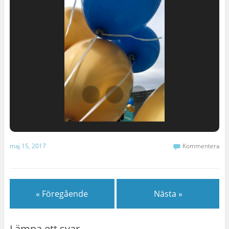
maj 15, 2017
Kommentera
« Föregående
Nästa »
Lämna ett svar