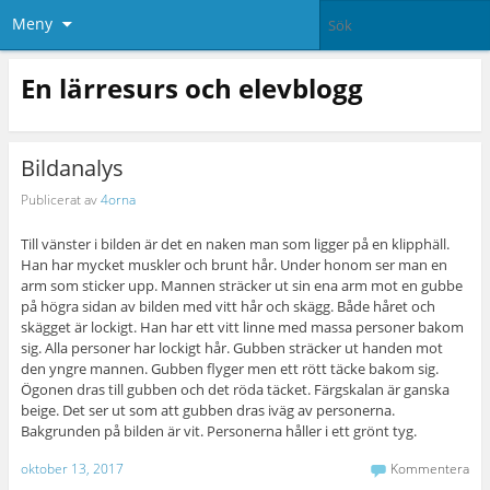
Meny
En lärresurs och elevblogg
Bildanalys
Publicerat av
4orna
Till vänster i bilden är det en naken man som ligger på en klipphäll.
Han har mycket muskler och brunt hår. Under honom ser man en
arm som sticker upp. Mannen sträcker ut sin ena arm mot en gubbe
på högra sidan av bilden med vitt hår och skägg. Både håret och
skägget är lockigt. Han har ett vitt linne med massa personer bakom
sig. Alla personer har lockigt hår. Gubben sträcker ut handen mot
den yngre mannen. Gubben flyger men ett rött täcke bakom sig.
Ögonen dras till gubben och det röda täcket. Färgskalan är ganska
beige. Det ser ut som att gubben dras iväg av personerna.
Bakgrunden på bilden är vit. Personerna håller i ett grönt tyg.
oktober 13, 2017
Kommentera