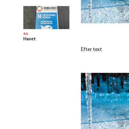
4A
Havet
Efter text