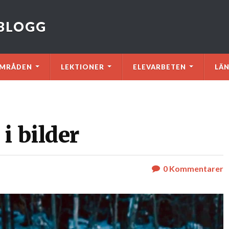
VBLOGG
MRÅDEN
LEKTIONER
ELEVARBETEN
LÄ
i bilder
0
Kommentarer