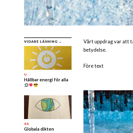
Vårt uppdrag var att ta
VIDARE LÄSNING →
betydelse.
Före text
U
Hållbar energi för alla
:D
4A
Globala dikten