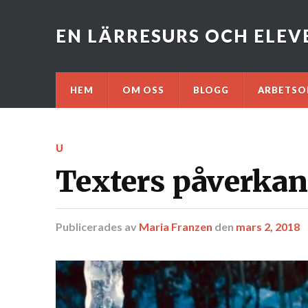
EN LÄRRESURS OCH ELE
HEM
OM OSS
BLOGG
ARBETSO
U
Texters påverkan 
Publicerades
av
Maria Franzen
den
mars 2, 2018