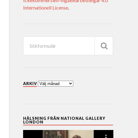
Ickekommersiell-IngaBearbetningar 4.0
Internationell License
.
ARKIV
HÄLSNING FRÅN NATIONAL GALLERY
LONDON
Videospelare