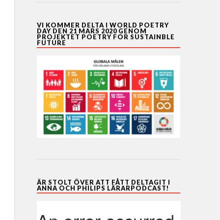
VI KOMMER DELTA I WORLD POETRY
DAY DEN 21 MARS 2020 GENOM
PROJEKTET POETRY FOR SUSTAINBLE
FUTURE
ÄR STOLT ÖVER ATT FÅTT DELTAGIT I
ANNA OCH PHILIPS LÄRARPODCAST!