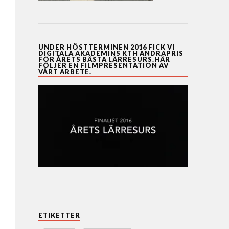
UNDER HÖSTTERMINEN 2016 FICK VI
DIGITALA AKADEMINS KTH ANDRAPRIS
FÖR ÅRETS BÄSTA LÄRRESURS.HÄR
FÖLJER EN FILMPRESENTATION AV
VÅRT ARBETE.
ETIKETTER