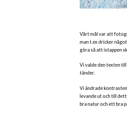
Vårt mål var att fotog
man t.ex dricker något 
göra så att istappen s
Vi valde den texten till
tänder.
Vi ändrade kontrasten 
levande ut och till det
bra natur och ett bra p