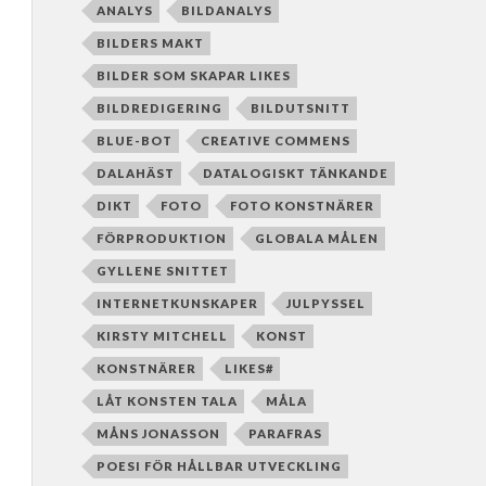
ANALYS
BILDANALYS
BILDERS MAKT
BILDER SOM SKAPAR LIKES
BILDREDIGERING
BILDUTSNITT
BLUE-BOT
CREATIVE COMMENS
DALAHÄST
DATALOGISKT TÄNKANDE
DIKT
FOTO
FOTO KONSTNÄRER
FÖRPRODUKTION
GLOBALA MÅLEN
GYLLENE SNITTET
INTERNETKUNSKAPER
JULPYSSEL
KIRSTY MITCHELL
KONST
KONSTNÄRER
LIKES#
LÅT KONSTEN TALA
MÅLA
MÅNS JONASSON
PARAFRAS
POESI FÖR HÅLLBAR UTVECKLING