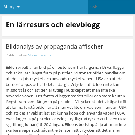
Meny
En lärresurs och elevblogg
Bildanalys av propaganda affischer
Publicerat av
Maria Franzen
Bilden vi valt är en bild på en pistol som har färgerna i USA:s flagga
och är knuten längst fram på pistolen. Vi tror att bilden handlar om
att det skjuts mycket och används mycket vapen i USA och att det
borde stoppas och att det är dåligt. Vi tycker att bilden inte kan
missförstås och att den är tydlig i budskapet att man inte ska
använda vapen. Det första vi lägger märket till är den stora knuten
längst fram samt färgerna på pistolen . Vi tycker att det viktigaste för
att kunna förstå bilden är att man vet lite om vad som händer i USA
och att det är väldigt lätt att kunna köpa och använda vapen i USA.
Även färgerna på pistolen är väldigt tydliga. Vi tycker att bilden riktar
sig till ungdomar (16- 20 åringar). Bildens budskap är ju att man inte
ska bära vapen och sådant, efter som att vi tycker att det är mer