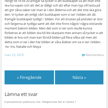
riktigt till 16 till 20 åringar så tycker vi att budskapet va att man inte
ska ha vapen och att det är dåligt och att efter man typ vill testa på
att gör såna saker när man är i den ålderna och att det inte ska göra
den. Vi tycker att enligt vårt budskapet som vi ser i bilden att då
framgår budskapet tydligt i bilden. För att knuten på pistolen är stor
och färgerna är tydliga samt att det inte finns något/ några stötande
moment bakom bilden. Men det som vi ser som skulle kunna
förbetras är att bilden ska bli lite skarpare men annars så tycker vi att
bilden är bra och man kan förstå bilden på flera olika sät men att
detta som vi ser i den här bilden är våra åsikter om va vi ser i bilden.
Av: Iris, Natalie och Maya
mars 23, 2018
Kommentera
« Föregående
Nästa »
Lämna ett svar
E-postadressen publiceras inte.
Obligatoriska fält är märkta
*