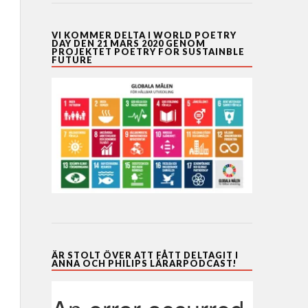
VI KOMMER DELTA I WORLD POETRY
DAY DEN 21 MARS 2020 GENOM
PROJEKTET POETRY FOR SUSTAINBLE
FUTURE
ÄR STOLT ÖVER ATT FÅTT DELTAGIT I
ANNA OCH PHILIPS LÄRARPODCAST!