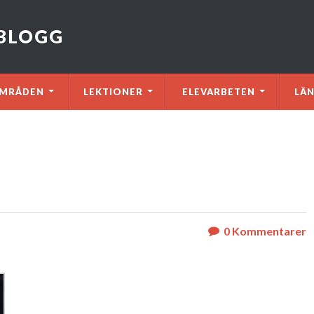
VBLOGG
MRÅDEN
LEKTIONER
ELEVARBETEN
LÄ
0
Kommentarer