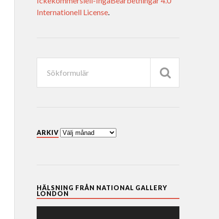
Ickekommersiell-IngaBearbetningar 4.0
Internationell License
.
ARKIV
HÄLSNING FRÅN NATIONAL GALLERY
LONDON
Videospelare