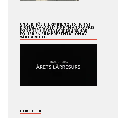
UNDER HÖSTTERMINEN 2016 FICK VI
DIGITALA AKADEMINS KTH ANDRAPRIS
FÖR ÅRETS BÄSTA LÄRRESURS.HÄR
FÖLJER EN FILMPRESENTATION AV
VÅRT ARBETE.
ETIKETTER