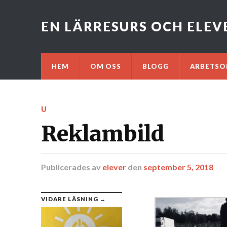
EN LÄRRESURS OCH ELE
HEM
OM OSS
BLOGG
ARBETSO
U
Reklambild
Publicerades
av
elever
den
september 5, 2018
VIDARE LÄSNING →