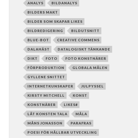
ANALYS
BILDANALYS
BILDERS MAKT
BILDER SOM SKAPAR LIKES
BILDREDIGERING
BILDUTSNITT
BLUE-BOT
CREATIVE COMMENS
DALAHÄST
DATALOGISKT TÄNKANDE
DIKT
FOTO
FOTO KONSTNÄRER
FÖRPRODUKTION
GLOBALA MÅLEN
GYLLENE SNITTET
INTERNETKUNSKAPER
JULPYSSEL
KIRSTY MITCHELL
KONST
KONSTNÄRER
LIKES#
LÅT KONSTEN TALA
MÅLA
MÅNS JONASSON
PARAFRAS
POESI FÖR HÅLLBAR UTVECKLING