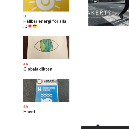
U
Hållbar energi för alla
:D
4A
Globala dikten
4A
Havet